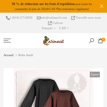
S
50 % de réduction sur les frais d'expédition
pour toutes les
Passer
commandes de plus de 350,00 CA$ *Des restrictions s'appliquent
da !
au
contenu
1 (819) 575-8050
info@calimacil.com
Travaille avec nous
Calicon
Français
CAD
0
Accueil
Robe Arndt
Épuisé